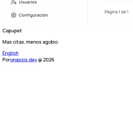
Capupet
Mas citas, menos agobio
English
Por
onassis.dev
@ 2026